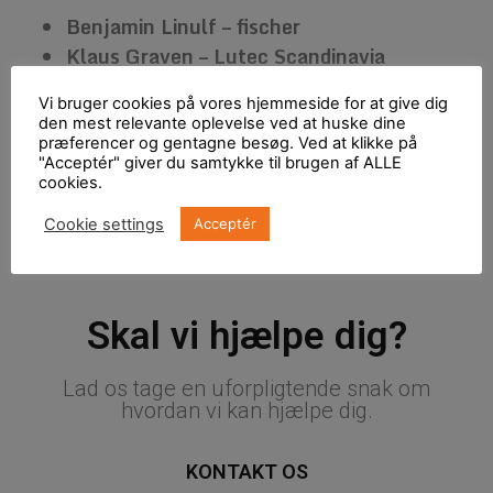
Benjamin Linulf – fischer
Klaus Graven – Lutec Scandinavia
Allan Møller – Your Clean Air Partner
Vi bruger cookies på vores hjemmeside for at give dig
Christa Hachmann – Elektro Svendborg /
den mest relevante oplevelse ved at huske dine
Bosch Car Service
præferencer og gentagne besøg. Ved at klikke på
"Acceptér" giver du samtykke til brugen af ALLE
H. C. Ellingsgaard – Rødekors
cookies.
Cookie settings
Acceptér
Skal vi hjælpe dig?
Lad os tage en uforpligtende snak om
hvordan vi kan hjælpe dig.
KONTAKT OS