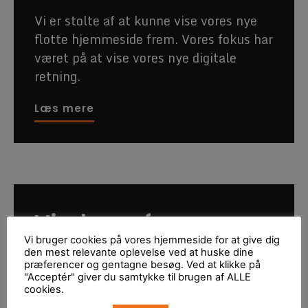
Vi er stolte af at kunne vise vores nye
flotte hjemmeside frem. Vores fokus har
været på at vise vores nye digitale
retning.
Læs mere
Vindere af
Vi bruger cookies på vores hjemmeside for at give dig
statement poster
den mest relevante oplevelse ved at huske dine
præferencer og gentagne besøg. Ved at klikke på
"Acceptér" giver du samtykke til brugen af ALLE
konkurrence
cookies.