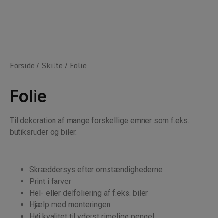
Forside
/
Skilte
/ Folie
Folie
Til dekoration af mange forskellige emner som f.eks.
butiksruder og biler.
Skræddersys efter omstændighederne
Print i farver
Hel- eller delfoliering af f.eks. biler
Hjælp med monteringen
Høj kvalitet til yderst rimelige penge!