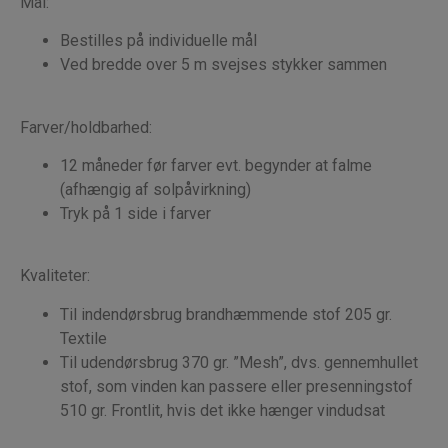
Mål:
Bestilles på individuelle mål
Ved bredde over 5 m svejses stykker sammen
Farver/holdbarhed:
12 måneder før farver evt. begynder at falme
(afhængig af solpåvirkning)
Tryk på 1 side i farver
Kvaliteter:
Til indendørsbrug brandhæmmende stof 205 gr.
Textile
Til udendørsbrug 370 gr. ”Mesh”, dvs. gennemhullet
stof, som vinden kan passere eller presenningstof
510 gr. Frontlit, hvis det ikke hænger vindudsat